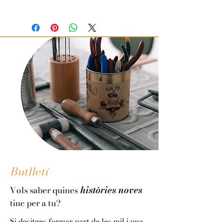
Material: Plata
Acabat: Plata banyada en or de 24
quirats (groc).
Dimensions:
Pes metall:
Butlletí
històries noves
Vols saber quines
tinc per a tu?
Si desitges formar part de les mil i una