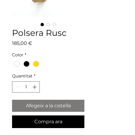
Polsera Rusc
Price
185,00 €
Color
*
Quantitat
*
Afegeix a la cistella
Compra ara