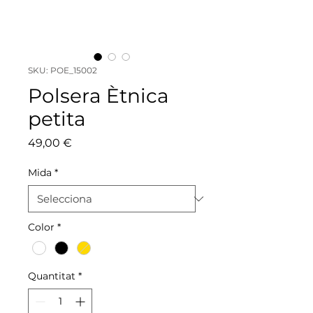
SKU: POE_15002
Polsera Ètnica
petita
Price
49,00 €
Mida
*
Color
*
Quantitat
*