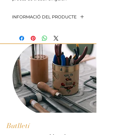
INFORMACIÓ DEL PRODUCTE
Material: Plata
Acabat: Plata brillant (blanc), plata
oxidada (negre) o plata banyada
en or de 24 quirats (groc).
Col·lecció: Ètnica
Dimensions: 18 x 20 mm
Pes: 2,90 g
Butlletí