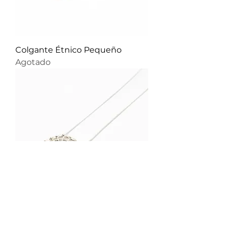
Colgante Étnico Pequeño
Agotado
Colgante Étnico Grande
Precio