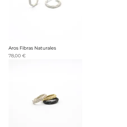
Aros Fibras Naturales
Precio
78,00 €