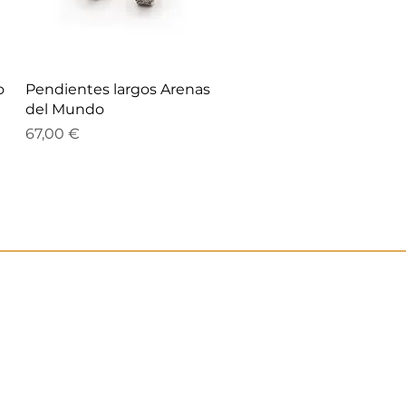
Vista rápida
o
Pendientes largos Arenas
del Mundo
Precio
67,00 €