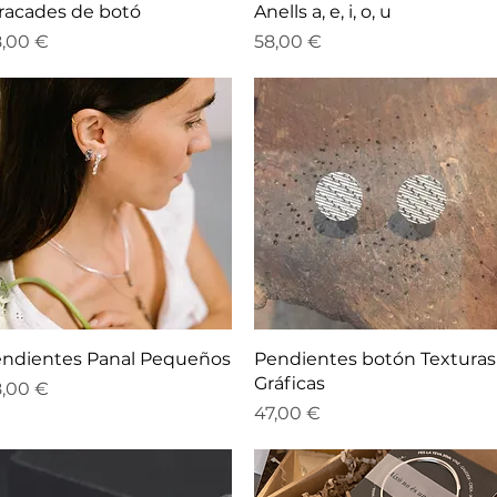
Vista rápida
Vista rápida
racades de botó
Anells a, e, i, o, u
ecio
Precio
,00 €
58,00 €
Vista rápida
Vista rápida
ndientes Panal Pequeños
Pendientes botón Texturas
Gráficas
ecio
,00 €
Precio
47,00 €