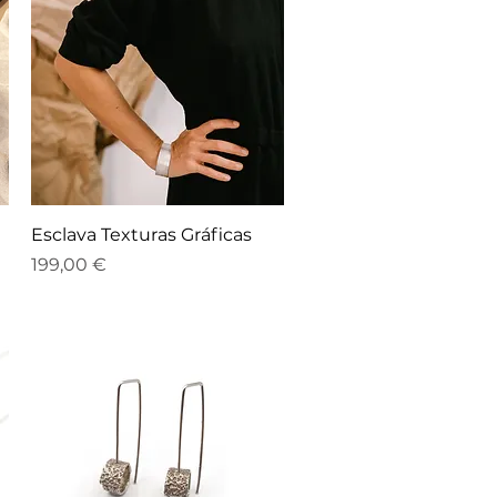
Vista rápida
Esclava Texturas Gráficas
Precio
199,00 €