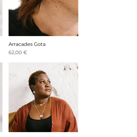
Vista rápida
Arracades Gota
Precio
62,00 €