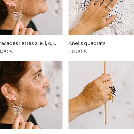
Vista rápida
Vista rápida
racades lletres a, e, i, o, u
Anells quadrats
ecio
Precio
8,00 €
48,00 €