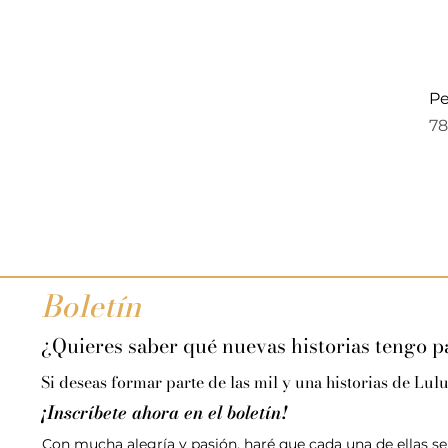
Pe
Pr
78
Boletín
¿Quieres saber qué nuevas historias tengo pa
Si deseas formar parte de las mil y una historias de Lulu
¡Inscríbete ahora en el boletín!
Con mucha alegría y pasión, haré que cada una de ellas 