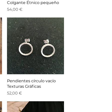
Vista rápida
Colgante Étnico pequeño
Precio
54,00 €
Vista rápida
Pendientes círculo vacío
Texturas Gráficas
Precio
52,00 €