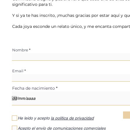
significativo para ti.
Y si ya te has inscrito, ¡muchas gracias por estar aquí y q
Cada joya esconde un relato único, y me encanta comparti
Nombre
Email
r
Fecha de nacimiento
*
e
q
u
i
r
e
d
He leído y acepto
la política de privacidad
Acepto el envío de comunicaciones comerciales