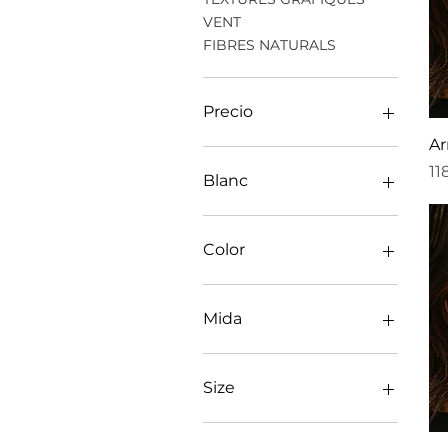
VENT
FIBRES NATURALS
Precio
Ar
Pr
11
45 €
220 €
Blanc
Color
Mida
Gran
Petit
Size
Petita
Gran