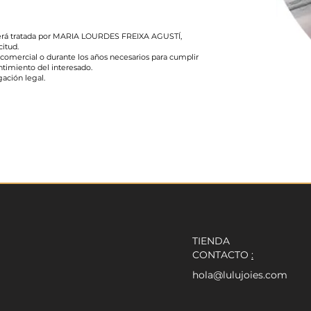
s será tratada por MARIA LOURDES FREIXA AGUSTÍ,
citud.
comercial o durante los años necesarios para cumplir
ntimiento del interesado.
gación legal.
TIENDA
CONTACTO
:
hola@lulujoies.com