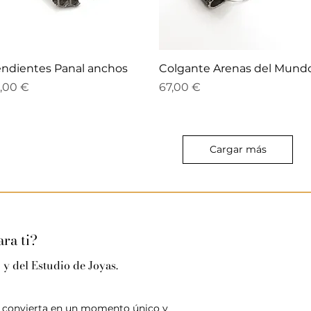
Vista rápida
Vista rápida
ndientes Panal anchos
Colgante Arenas del Mund
ecio
Precio
,00 €
67,00 €
Cargar más
ra ti?
 y del Estudio de Joyas.
se convierta en un momento único y