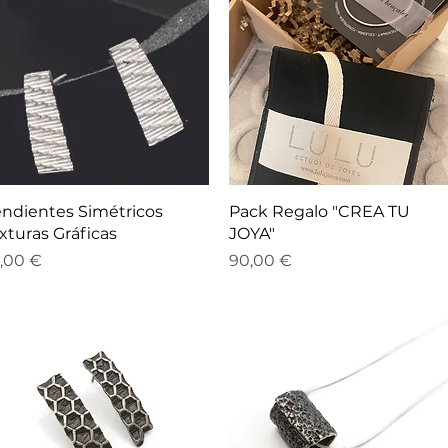
Vista rápida
Vista rápida
ndientes Simétricos
Pack Regalo "CREA TU
xturas Gráficas
JOYA"
ecio
Precio
,00 €
90,00 €