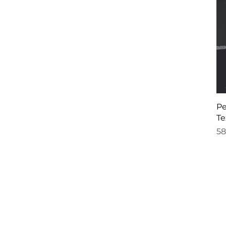
Pe
Te
Pr
58