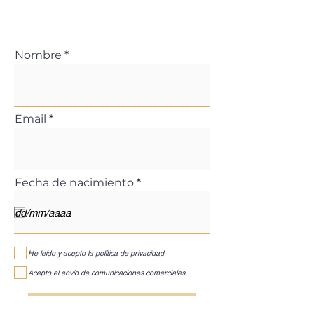
Nombre
Email
r
Fecha de nacimiento
*
e
q
u
i
r
e
He leído y acepto
la política de privacidad
d
Acepto el envío de comunicaciones comerciales
ENVIAR